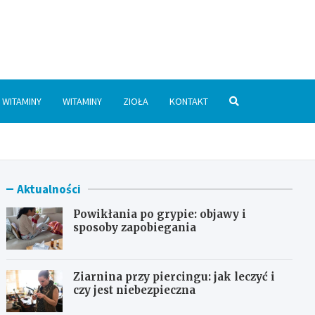
.pl
WITAMINY
WITAMINY
ZIOŁA
KONTAKT
Aktualności
Powikłania po grypie: objawy i
sposoby zapobiegania
Ziarnina przy piercingu: jak leczyć i
czy jest niebezpieczna