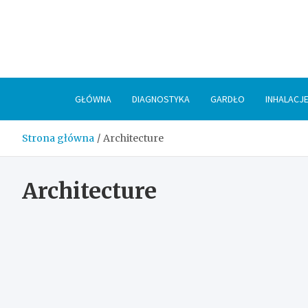
Skip
to
content
GŁÓWNA
DIAGNOSTYKA
GARDŁO
INHALACJ
Strona główna
Architecture
Architecture