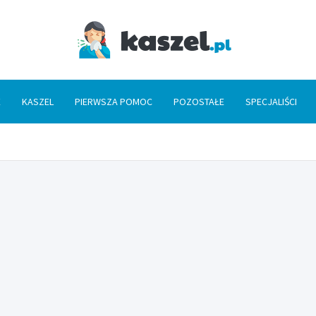
Kaszel
E
KASZEL
PIERWSZA POMOC
POZOSTAŁE
SPECJALIŚCI