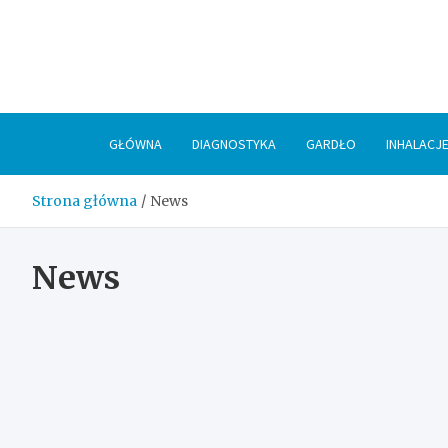
Skip
to
content
GŁÓWNA
DIAGNOSTYKA
GARDŁO
INHALACJ
Strona główna
News
News