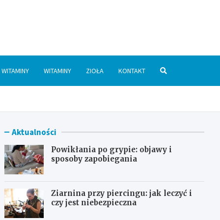
.pl
WITAMINY
WITAMINY
ZIOŁA
KONTAKT
Aktualności
Powikłania po grypie: objawy i
sposoby zapobiegania
Ziarnina przy piercingu: jak leczyć i
czy jest niebezpieczna