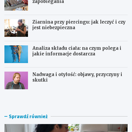
zapobiegania
Ziarnina przy piercingu: jak leczyć i czy
jest niebezpieczna
Analiza składu ciała: na czym polega i
jakie informacje dostarcza
Nadwaga i otyłość: objawy, przyczyny i
skutki
P
Z
o
i
w
a
i
r
k
n
Sprawdź również
ł
i
a
n
n
a