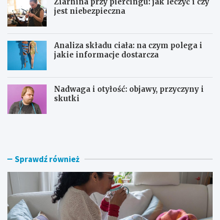
Ziarnina przy piercingu: jak leczyć i czy
jest niebezpieczna
Analiza składu ciała: na czym polega i
jakie informacje dostarcza
Nadwaga i otyłość: objawy, przyczyny i
skutki
P
Z
o
i
w
a
i
r
k
n
Sprawdź również
ł
i
a
n
n
a
i
p
a
r
p
z
o
y