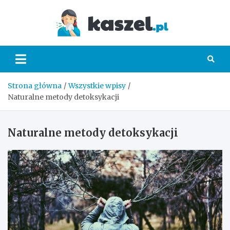
Skip
to
Kaszel.
content
Strona główna
Wszystkie wpisy
Naturalne metody detoksykacji
Naturalne metody detoksykacji