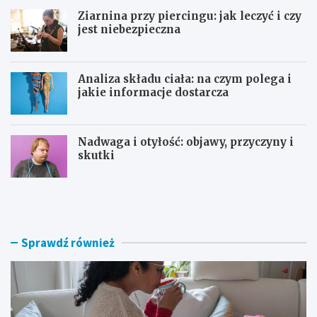
Ziarnina przy piercingu: jak leczyć i czy
jest niebezpieczna
Analiza składu ciała: na czym polega i
jakie informacje dostarcza
Nadwaga i otyłość: objawy, przyczyny i
skutki
P
Z
o
i
w
a
i
r
k
n
Sprawdź również
ł
i
a
n
n
a
i
p
a
r
p
z