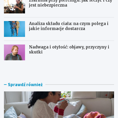
Ziarnina przy piercingu: jak leczyć i czy
jest niebezpieczna
Analiza składu ciała: na czym polega i
jakie informacje dostarcza
Nadwaga i otyłość: objawy, przyczyny i
skutki
P
Z
o
i
w
a
i
r
k
n
Sprawdź również
ł
i
a
n
n
a
i
p
a
r
p
z
o
y