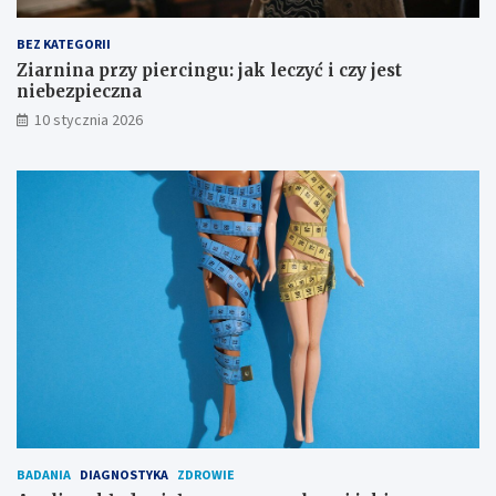
g
i
a
e
BEZ KATEGORII
n
b
Ziarnina przy piercingu: jak leczyć i czy jest
i
e
niebezpieczna
a
z
10 stycznia 2026
p
i
e
c
z
n
a
BADANIA
DIAGNOSTYKA
ZDROWIE