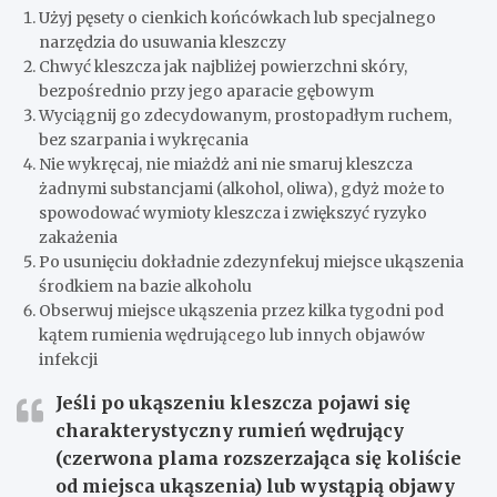
Użyj pęsety o cienkich końcówkach lub specjalnego
narzędzia do usuwania kleszczy
Chwyć kleszcza jak najbliżej powierzchni skóry,
bezpośrednio przy jego aparacie gębowym
Wyciągnij go zdecydowanym, prostopadłym ruchem,
bez szarpania i wykręcania
Nie wykręcaj, nie miażdż ani nie smaruj kleszcza
żadnymi substancjami (alkohol, oliwa), gdyż może to
spowodować wymioty kleszcza i zwiększyć ryzyko
zakażenia
Po usunięciu dokładnie zdezynfekuj miejsce ukąszenia
środkiem na bazie alkoholu
Obserwuj miejsce ukąszenia przez kilka tygodni pod
kątem rumienia wędrującego lub innych objawów
infekcji
Jeśli po ukąszeniu kleszcza pojawi się
charakterystyczny rumień wędrujący
(czerwona plama rozszerzająca się koliście
od miejsca ukąszenia) lub wystąpią objawy