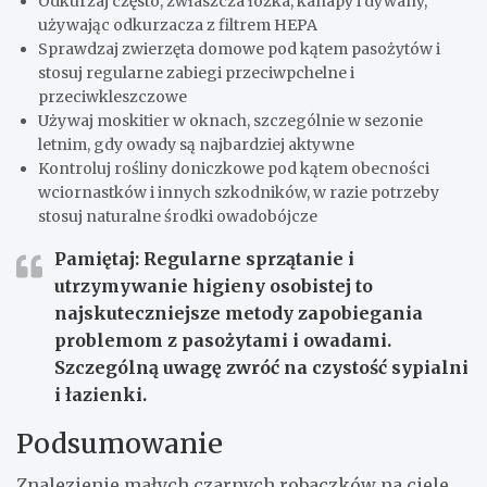
Odkurzaj często, zwłaszcza łóżka, kanapy i dywany,
używając odkurzacza z filtrem HEPA
Sprawdzaj zwierzęta domowe pod kątem pasożytów i
stosuj regularne zabiegi przeciwpchelne i
przeciwkleszczowe
Używaj moskitier w oknach, szczególnie w sezonie
letnim, gdy owady są najbardziej aktywne
Kontroluj rośliny doniczkowe pod kątem obecności
wciornastków i innych szkodników, w razie potrzeby
stosuj naturalne środki owadobójcze
Pamiętaj:
Regularne sprzątanie i
utrzymywanie higieny osobistej to
najskuteczniejsze metody zapobiegania
problemom z pasożytami i owadami
.
Szczególną uwagę zwróć na czystość sypialni
i łazienki.
Podsumowanie
Znalezienie małych czarnych robaczków na ciele