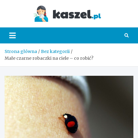
Skip
to
Kaszel.
content
Strona główna
Bez kategorii
Małe czarne robaczki na ciele – co robić?