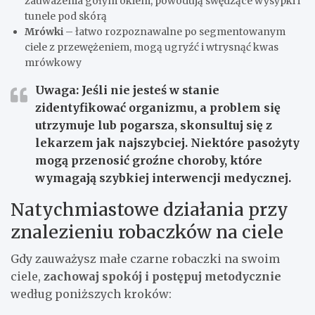
zauważenia gołym okiem, powodują swędzące wysypki i
tunele pod skórą
Mrówki
– łatwo rozpoznawalne po segmentowanym
ciele z przewężeniem, mogą ugryźć i wtrysnąć kwas
mrówkowy
Uwaga: Jeśli nie jesteś w stanie
zidentyfikować organizmu, a problem się
utrzymuje lub pogarsza,
skonsultuj się z
lekarzem jak najszybciej
. Niektóre pasożyty
mogą przenosić groźne choroby, które
wymagają szybkiej interwencji medycznej.
Natychmiastowe działania przy
znalezieniu robaczków na ciele
Gdy zauważysz małe czarne robaczki na swoim
ciele,
zachowaj spokój i postępuj metodycznie
według poniższych kroków: