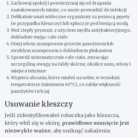
Zachowaj spokój i powstrzymaj się od drapania
zaatakowanych miejsc, co może prowadzić do infekcji
Delikatnie usuń widoczne organizmy za pomocą pęsety
(w przypadku kleszczy) lub spłucz je pod bieżącą wodą
Weź ciepły prysznic z użyciem mydła antybakteryjnego,
dokładnie myjąc całe ciało
Umyj włosy szamponem przeciw pasożytom lub
zwykłym szamponem z dokładnym płukaniem
Sprawdź systematycznie całe ciało, zwracając
szczególną uwagę na fałdy skórne, okolice uszu, włosy i
miejsca intymne
Wypierz ubrania, które miałeś na sobie, w wysokiej
temperaturze (minimum 60°C), co zabije większość
pasożytów i ich jaj
Usuwanie kleszczy
Jeśli zidentyfikowałeś robaczka jako kleszcza,
który wbił się w skórę,
prawidłowe usunięcie jest
niezwykle ważne
, aby uniknąć zakażenia: