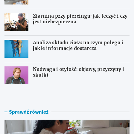
Ziarnina przy piercingu: jak leczyć i czy
jest niebezpieczna
Analiza składu ciała: na czym polega i
jakie informacje dostarcza
Nadwaga i otyłość: objawy, przyczyny i
skutki
P
Z
o
i
w
a
i
r
k
n
Sprawdź również
ł
i
a
n
n
a
i
p