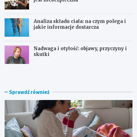
Analiza składu ciała: na czym polega i
jakie informacje dostarcza
Nadwaga i otyłość: objawy, przyczyny i
skutki
P
Z
o
i
w
a
i
r
k
n
Sprawdź również
ł
i
a
n
n
a
i
p
a
r
p
z
o
y
g
p