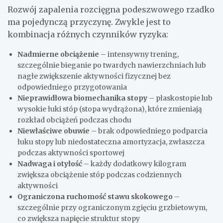
Rozwój zapalenia rozcięgna podeszwowego rzadko
ma pojedynczą przyczynę. Zwykle jest to
kombinacja różnych czynników ryzyka:
Nadmierne obciążenie
– intensywny trening,
szczególnie bieganie po twardych nawierzchniach lub
nagłe zwiększenie aktywności fizycznej bez
odpowiedniego przygotowania
Nieprawidłowa biomechanika stopy
– płaskostopie lub
wysokie łuki stóp (stopa wydrążona), które zmieniają
rozkład obciążeń podczas chodu
Niewłaściwe obuwie
– brak odpowiedniego podparcia
łuku stopy lub niedostateczna amortyzacja, zwłaszcza
podczas aktywności sportowej
Nadwaga i otyłość
– każdy dodatkowy kilogram
zwiększa obciążenie stóp podczas codziennych
aktywności
Ograniczona ruchomość stawu skokowego
–
szczególnie przy ograniczonym zgięciu grzbietowym,
co zwiększa napięcie struktur stopy