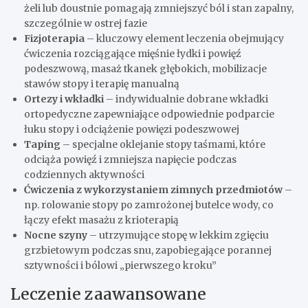
żeli lub doustnie pomagają zmniejszyć ból i stan zapalny,
szczególnie w ostrej fazie
Fizjoterapia
– kluczowy element leczenia obejmujący
ćwiczenia rozciągające mięśnie łydki i powięź
podeszwową, masaż tkanek głębokich, mobilizacje
stawów stopy i terapię manualną
Ortezy i wkładki
– indywidualnie dobrane wkładki
ortopedyczne zapewniające odpowiednie podparcie
łuku stopy i odciążenie powięzi podeszwowej
Taping
– specjalne oklejanie stopy taśmami, które
odciąża powięź i zmniejsza napięcie podczas
codziennych aktywności
Ćwiczenia z wykorzystaniem zimnych przedmiotów
–
np. rolowanie stopy po zamrożonej butelce wody, co
łączy efekt masażu z krioterapią
Nocne szyny
– utrzymujące stopę w lekkim zgięciu
grzbietowym podczas snu, zapobiegające porannej
sztywności i bólowi „pierwszego kroku”
Leczenie zaawansowane