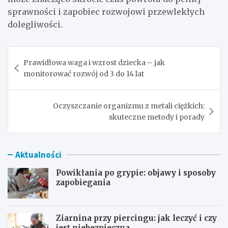
sprawności i zapobiec rozwojowi przewlekłych
dolegliwości.
Nawigacja
Prawidłowa waga i wzrost dziecka – jak
wpisu
monitorować rozwój od 3 do 14 lat
Oczyszczanie organizmu z metali ciężkich:
skuteczne metody i porady
Aktualności
Powikłania po grypie: objawy i sposoby
zapobiegania
Ziarnina przy piercingu: jak leczyć i czy
jest niebezpieczna