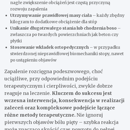
nagłe zwiększenie obciążeń jest częstą przyczyną
rozwoju zapalenia
Utrzymywanie prawidłowej masy ciała
– każdy zbędny
kilogram to dodatkowe obciążenie dla stóp
Unikanie długotrwałego stania lub chodzenia boso
–
zwłaszcza po twardych powierzchniach jak beton czy
płytki
Stosowanie wkładek ortopedycznych
– w przypadku
stwierdzonej nieprawidłowej biomechaniki stopy, nawet
po ustąpieniu objawów
Zapalenie rozcięgna podeszwowego, choć
uciążliwe, przy odpowiednim podejściu
terapeutycznym i cierpliwości, zwykle dobrze
reaguje na leczenie.
Kluczem do sukcesu jest
wczesna interwencja, konsekwencja w realizacji
zaleceń oraz kompleksowe podejście łączące
różne metody terapeutyczne.
Nie ignoruj
pierwszych objawów bólu pięty – szybka reakcja
może znacząco skrócić czas powrotu do pełnej