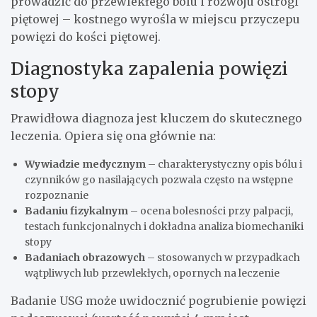
prowadzić do przewlekłego bólu i rozwoju ostrogi
piętowej – kostnego wyrośla w miejscu przyczepu
powięzi do kości piętowej.
Diagnostyka zapalenia powięzi
stopy
Prawidłowa diagnoza jest kluczem do skutecznego
leczenia. Opiera się ona głównie na:
Wywiadzie medycznym
– charakterystyczny opis bólu i
czynników go nasilających pozwala często na wstępne
rozpoznanie
Badaniu fizykalnym
– ocena bolesności przy palpacji,
testach funkcjonalnych i dokładna analiza biomechaniki
stopy
Badaniach obrazowych
– stosowanych w przypadkach
wątpliwych lub przewlekłych, opornych na leczenie
Badanie USG może uwidocznić pogrubienie powięzi