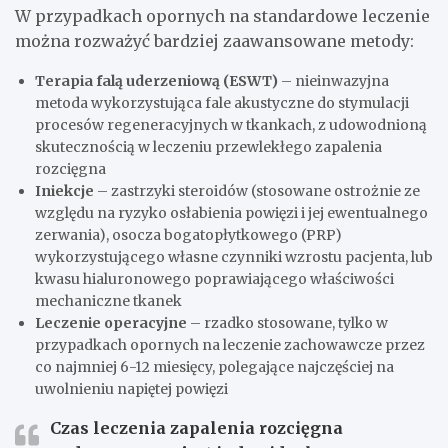
W przypadkach opornych na standardowe leczenie
można rozważyć bardziej zaawansowane metody:
Terapia falą uderzeniową (ESWT)
– nieinwazyjna
metoda wykorzystująca fale akustyczne do stymulacji
procesów regeneracyjnych w tkankach, z udowodnioną
skutecznością w leczeniu przewlekłego zapalenia
rozcięgna
Iniekcje
– zastrzyki steroidów (stosowane ostrożnie ze
względu na ryzyko osłabienia powięzi i jej ewentualnego
zerwania), osocza bogatopłytkowego (PRP)
wykorzystującego własne czynniki wzrostu pacjenta, lub
kwasu hialuronowego poprawiającego właściwości
mechaniczne tkanek
Leczenie operacyjne
– rzadko stosowane, tylko w
przypadkach opornych na leczenie zachowawcze przez
co najmniej 6-12 miesięcy, polegające najczęściej na
uwolnieniu napiętej powięzi
Czas leczenia zapalenia rozcięgna