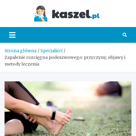
Skip
to
Kaszel.
content
Strona główna
Specjaliści
Zapalenie rozcięgna podeszwowego: przyczyny, objawy i
metody leczenia