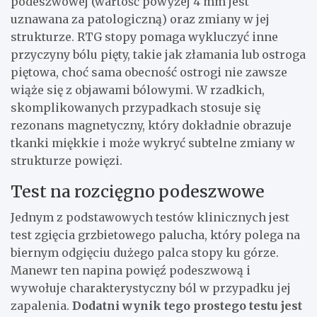
podeszwowej (wartość powyżej 4 mm jest
uznawana za patologiczną) oraz zmiany w jej
strukturze. RTG stopy pomaga wykluczyć inne
przyczyny bólu pięty, takie jak złamania lub ostroga
piętowa, choć sama obecność ostrogi nie zawsze
wiąże się z objawami bólowymi. W rzadkich,
skomplikowanych przypadkach stosuje się
rezonans magnetyczny, który dokładnie obrazuje
tkanki miękkie i może wykryć subtelne zmiany w
strukturze powięzi.
Test na rozcięgno podeszwowe
Jednym z podstawowych testów klinicznych jest
test zgięcia grzbietowego palucha, który polega na
biernym odgięciu dużego palca stopy ku górze.
Manewr ten napina powięź podeszwową i
wywołuje charakterystyczny ból w przypadku jej
zapalenia.
Dodatni wynik tego prostego testu jest